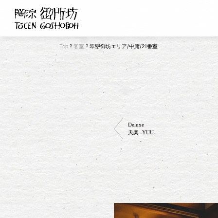
Top
?
客室
?
翠巒御坊エリア/中庸/21番室
Deluxe
天楽 -YUU-