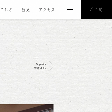
Superior
中庸 -OU-