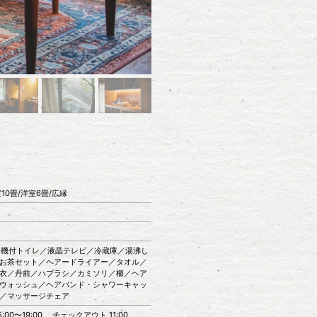
和室10畳/洋室6畳/広縁
／洗浄機付トイレ／液晶テレビ／冷蔵庫／湯沸し
お茶セット／ヘアードライアー／タオル／
衣／丹前／ハブラシ／カミソリ／櫛／ヘア
ウォッシュ／ヘアバンド・シャワーキャッ
／マッサージチェア
:00〜19:00 、チェックアウト 11:00