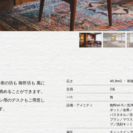
広さ
45.9m2 ・ 
衛の坊も 御所坊も 風に
定員
2名
眺めることができます。
バス
無
ン用のデスクもご用意し
設備・アメニティ
無料wi-fi
す。
ポット／金庫／
バスタオル／浴
ブラシ／マウス
プ／洗顔キット
補足
チェックイン 15